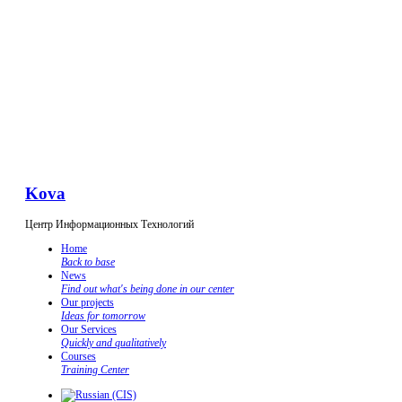
Kova
Центр Информационных Технологий
Home
Back to base
News
Find out what's being done in our center
Our projects
Ideas for tomorrow
Our Services
Quickly and qualitatively
Courses
Training Center